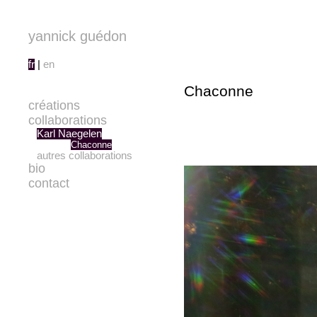
yannick guédon
fr
|
en
Chaconne
créations
collaborations
Karl Naegelen
Chaconne
autres collaborations
bio
contact