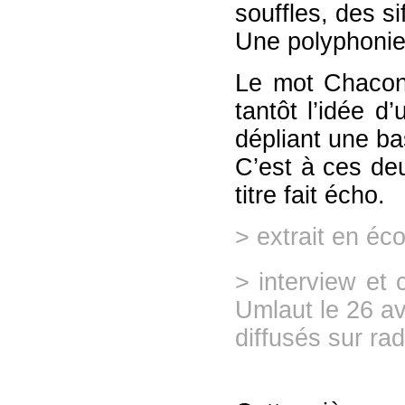
souffles, des s
Une polyphonie 
Le mot Chacon
tantôt l’idée d
dépliant une ba
C’est à ces deu
titre fait écho.
> extrait en éc
> interview et 
Umlaut le 26 av
diffusés sur ra