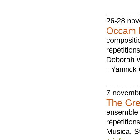
________
26-28 no
Occam D
compositi
répétition
Deborah W
- Yannick
________
7 novembr
The Gre
ensemble 
répétition
Musica, S