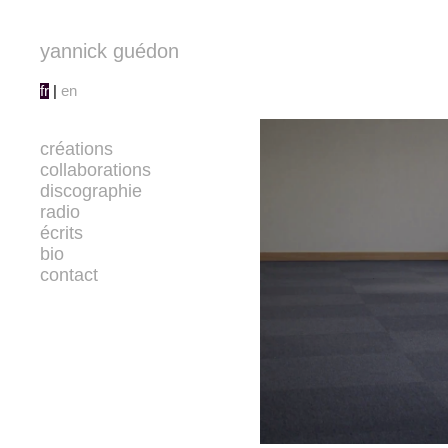
yannick guédon
fr
|
en
créations
collaborations
discographie
radio
écrits
bio
contact