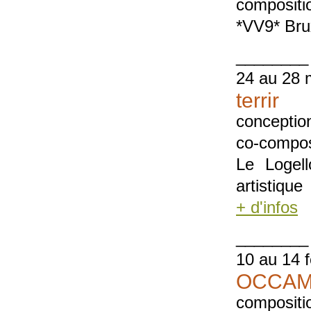
compositi
*VV9* Bru
________
24 au 28 
terrir
conceptio
co-compos
Le Logell
artistique
+ d'infos
________
10 au 14 f
OCCAM 
compositi