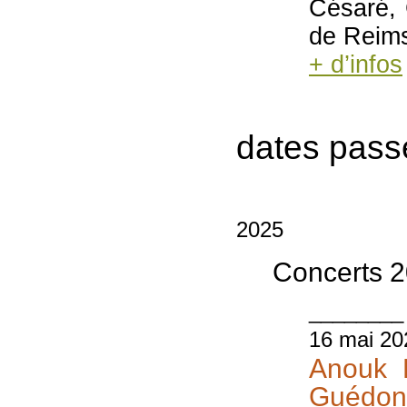
Césaré, 
de Reim
+ d’infos
dates pass
2025
Concerts 
________
16 mai 20
Anouk K
Guédon