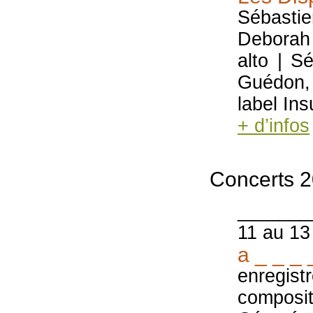
Sébastie
Deborah 
alto | S
Guédon, 
label Ins
+ d’infos
Concerts 
_______
11 au 13
a _ _ _ 
enregist
composit