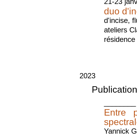
21-23 jan
duo d'i
d'incise, 
ateliers C
résidence
2023
Publicatio
________
Entre 
spectra
Yannick 