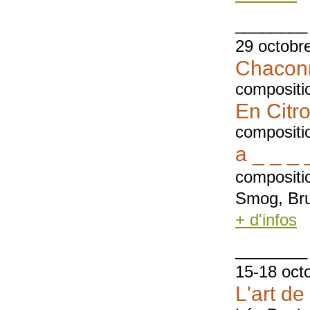
________
29 octobr
Chacon
compositi
En Citr
compositi
a _ _ _ 
compositi
Smog, Bru
+ d'infos
________
15-18 oct
L'art de