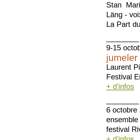
Stan Mar
Läng - voi
La Part du
________
9-15 octo
jumeler 
Laurent P
Festival E
+ d’infos
________
6 octobre
ensemble
festival Ri
+ d’infos