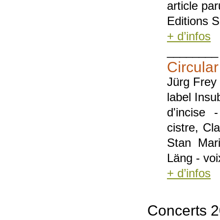
article pa
Editions S
+ d’infos
________
Circula
Jürg Frey
label Insu
d'incise 
cistre, Cl
Stan Mar
Läng - voi
+ d’infos
Concerts 