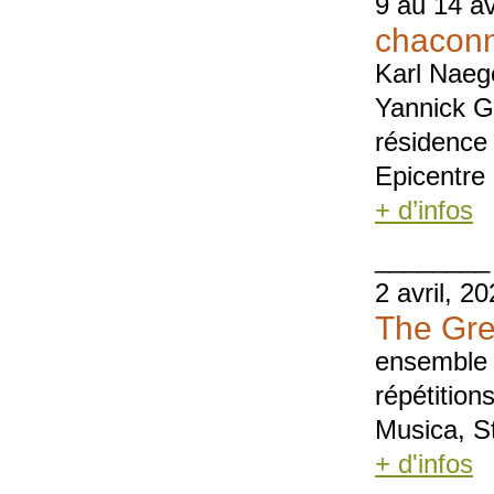
9 au 14 av
chacon
Karl Naeg
Yannick G
résidence
Epicentre
+ d’infos
________
2 avril, 2
The Gre
ensemble 
répétition
Musica, S
+ d'infos