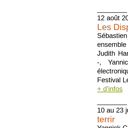
________
12 août 2
Les Disp
Sébastien
ensemble
Judith Ham
-, Yann
électroniq
Festival L
+ d’infos
________
10 au 23 ju
terrir