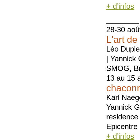
+ d’infos
________
28-30 aoû
L'art de
Léo Duplei
| Yannick
SMOG, Br
13 au 15 
chacon
Karl Naeg
Yannick G
résidence
Epicentre
+ d’infos