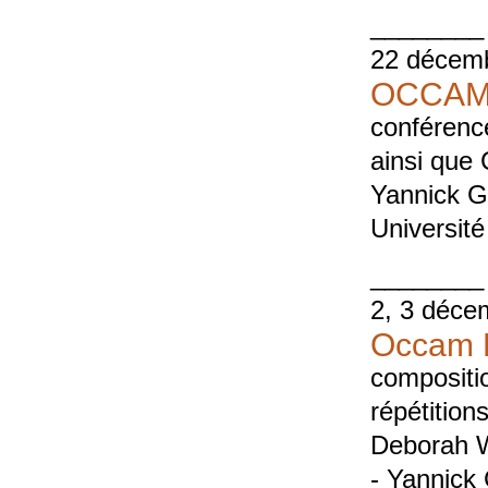
________
22 décem
OCCAM 
conférenc
ainsi que
Yannick G
Universit
________
2, 3 déce
Occam D
compositi
répétition
Deborah W
- Yannick