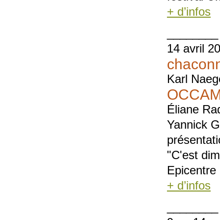
+ d’infos
________
14 avril 2
chacon
Karl Naeg
OCCAM 
Éliane Ra
Yannick G
présentat
"C'est di
Epicentre
+ d’infos
________