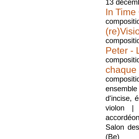
13 décem
In Time
compositi
(re)Visio
compositio
Peter - 
compositio
chaque
compositi
ensemble
d'incise, 
violon |
accordéon
Salon des
(Be)