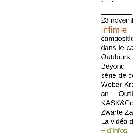
________
23 novem
infimie
compositi
dans le c
Outdoors 
Beyond
série de 
Weber-Kr
an Outli
KASK&Con
Zwarte Zaa
La vidéo 
+ d'infos