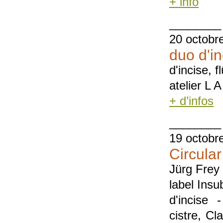
+ info
________
20 octobr
duo d'i
d'incise, 
atelier L 
+ d’infos
________
19 octobr
Circula
Jürg Frey
label Insu
d'incise 
cistre, Cl