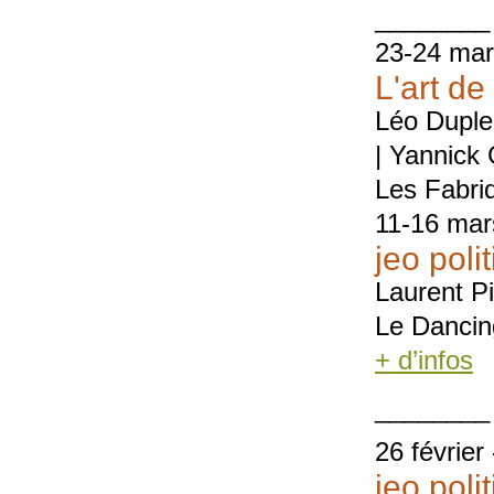
________
23-24 mar
L'art de
Léo Duplei
| Yannick
Les Fabri
11-16 mar
jeo poli
Laurent P
Le Dancing
+ d’infos
________
26 février 
jeo poli