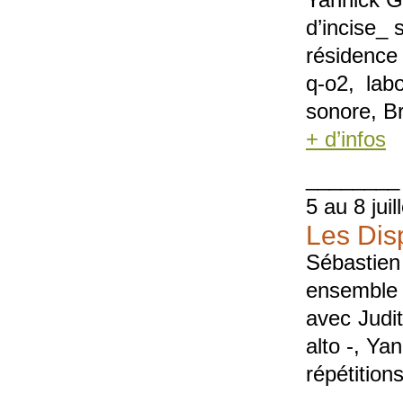
Yannick G
d’incise_
résidence
q-o2, lab
sonore, Br
+ d’infos
________
5 au 8 juil
Les Disp
Sébastien
ensemble
avec Judit
alto -, Ya
répétitions