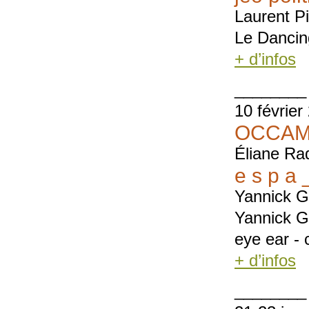
Laurent P
Le Dancing
+ d’infos
________
10 février
OCCAM 
Éliane Ra
e s p a 
Yannick G
Yannick G
eye ear - 
+ d’infos
________