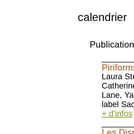
calendrier
Publicatio
_______
Piriform
Laura St
Catheri
Lane, Ya
label Sa
+ d’infos
_______
Les Disp