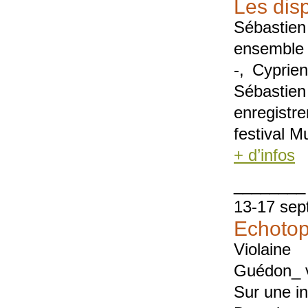
Les disp
Sébastien
ensemble 
-, Cyprie
Sébastien
enregistr
festival M
+ d’infos
________
13-17 sep
Echoto
Violaine
Guédon_ 
Sur une in