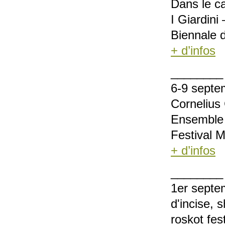
Dans le c
I Giardini 
Biennale d
+ d’infos
________
6-9 septe
Cornelius
Ensemble
Festival 
+ d’infos
________
1er septe
d'incise, 
roskot fest