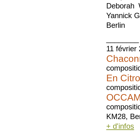
Deborah W
Yannick G
Berlin
________
11 février
Chacon
compositi
En Citr
compositi
OCCAM 
compositi
KM28, Ber
+ d'infos